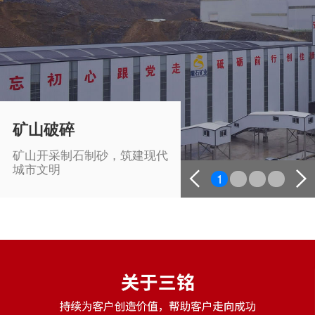
矿山破碎
矿山开采制石制砂，筑建现代
城市文明
1
2
3
4