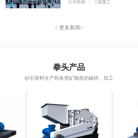
程
公司新闻
|
三铭重工
< 更多新闻>
拳头产品
砂石骨料生产和各类矿物质的破碎、加工