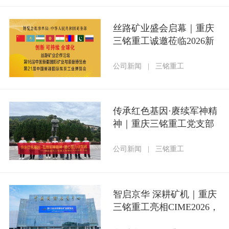
丝路矿业盛会启幕｜重庆
三铭重工诚邀莅临2026新
疆矿博会
公司新闻
|
三铭重工
传承红色基因·赓续军神精
神｜重庆三铭重工党支部
组织参加庆“七一”红色研
学主题党日活动
公司新闻
|
三铭重工
智启京华 深耕矿机｜重庆
三铭重工亮相CIME2026，
以技术创新赋能矿业新征